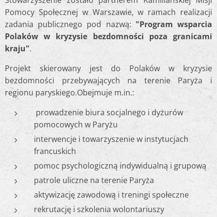
Stowarzyszenie zostało partnerem Kamiliańskiej Misji
Pomocy Społecznej w Warszawie, w ramach realizacji
zadania publicznego pod nazwą:
"Program wsparcia
Polaków w kryzysie bezdomności poza granicami
kraju"
.
Projekt skierowany jest do Polaków w kryzysie
bezdomności przebywających na terenie Paryża i
regionu paryskiego.Obejmuje m.in.:
prowadzenie biura socjalnego i dyżurów
pomocowych w Paryżu
interwencje i towarzyszenie w instytucjach
francuskich
pomoc psychologiczną indywidualną i grupową
patrole uliczne na terenie Paryża
aktywizację zawodową i treningi społeczne
rekrutację i szkolenia wolontariuszy