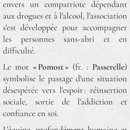
envers un compatriote dépendant
aux drogues et à l'alcool, l'association
s'est développée pour accompagner
les personnes sans-abri et en
difficulté.
Le mot
« Pomost »
(fr. :
Passerelle
)
symbolise le passage d'une situation
désespérée vers l'espoir : réinsertion
sociale, sortie de l'addiction et
confiance en soi.
L'équipe, profondément humaine et